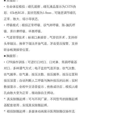
■ 头颈部：
• 生命体征模拟：瞳孔观察，瞳孔液晶显示为CSTN伪
彩、65k色RGB，直径范围为1-9mm，可随意调节瞳孔
正常、散大、缩小等状态。
• 呼吸模式：模拟正常呼吸、叹气样呼吸、陈-施氏呼
吸、库什摩呼吸、毕奥呼吸。
• 气道管理技术：标准口鼻插管，气管切开术，支持仰
头举颏法、推举下颌法开放气道。牙齿受压报警。支持
听诊检测插管位置。
■ 胸腹部：
• CPR操作训练：可进行口对口、口对鼻、简易呼吸器
对口、多种通气方式；电子监控气道开放、吹气次数、
吹气频率、吹气量、按压次数、按压频率、按压位置和
按压深度；自动判断人工呼吸与胸外按压的比例；实时
数据显示，全程中文语音提示，抢救成功后，模拟人瞳
孔由散大变为正常，颈动脉自主搏动。
* 真实除颤起搏：可与不同厂家、不同型号的除颤起搏
器配套使用，实现真实除颤起搏。
* 模拟除颤起搏：多媒体动画展示医用除颤仪操作流