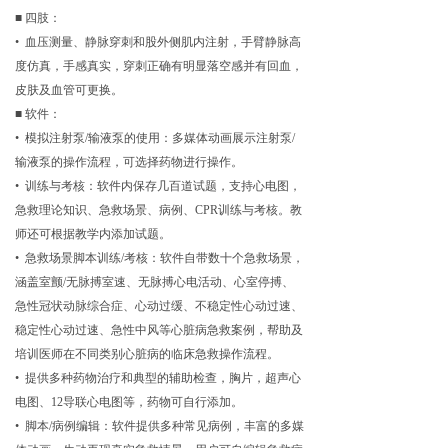
■ 四肢：
• 血压测量、静脉穿刺和股外侧肌内注射，手臂静脉高
度仿真，手感真实，穿刺正确有明显落空感并有回血，
皮肤及血管可更换。
■ 软件：
• 模拟注射泵/输液泵的使用：多媒体动画展示注射泵/
输液泵的操作流程，可选择药物进行操作。
• 训练与考核：软件内保存几百道试题，支持心电图，
急救理论知识、急救场景、病例、CPR训练与考核。教
师还可根据教学内添加试题。
• 急救场景脚本训练/考核：软件自带数十个急救场景，
涵盖室颤/无脉搏室速、无脉搏心电活动、心室停搏、
急性冠状动脉综合症、心动过缓、不稳定性心动过速、
稳定性心动过速、急性中风等心脏病急救案例，帮助及
培训医师在不同类别心脏病的临床急救操作流程。
• 提供多种药物治疗和典型的辅助检查，胸片，超声心
电图、12导联心电图等，药物可自行添加。
• 脚本/病例编辑：软件提供多种常见病例，丰富的多媒