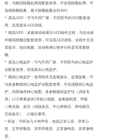
程，与模拟除颤起搏器配套使用，可实现除颤起搏。可
选择除颤能量，最大除颤能量达到360J。
* 真实AED：可与不同厂家、不同型号的AED配套使
用，实现真实AED训练。
* 模拟AED：多媒体动画展示AED操作过程，与自动体
外模拟除颤仪配套使用，可实现AED训练。全程中文语
音提示，纽扣电极，自动检测心律并分析是否需要除
颤。
* 真实心电监护：可与不同厂家、不同型号的心电监护
仪配套使用，实现真实心电监护。
* 模拟心电监护：使用指夹式血氧探头，监测血氧，可
与多参数模拟心电监护仪配套使用，可实现模拟心电监
护。内部储存种心电图。多参数模拟监护仪（训练专
用）LCD屏幕提供2导联心电图、血氧饱和度、呼吸、
二氧化碳、血压（动脉血压、中心静脉压、肺动脉压、
无创血压）、心输出量等。
• 听诊：可听诊几十种声音，包括正常心音、异常心
音、正常呼吸音、异常呼吸音、正常肠鸣音、异常肠鸣
音。