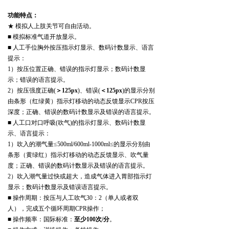
功能特点：
★
模拟人上肢关节可自由活动。
■
模拟标准气道开放显示。
■
人工手位胸外按压指示灯显示、数码计数显示、语言
提示：
1
）按压位置正确、错误的指示灯显示；数码计数显
示；错误的语言提示。
2
）按压强度正确
(
＞
125px
)
、错误
(
＜
125px
)
的显示分别
由条形（红绿黄）指示灯移动的动态反馈显示
CPR
按压
深度；正确、错误的数码计数显示及错误的语言提示。
■
人工口对口呼吸
(
吹气
)
的指示灯显示、数码计数显
示、语言提示：
1
）吹入的潮气量≤
500ml/600ml-1000ml
≤的显示分别由
条形（黄绿红）指示灯移动的动态反馈显示、吹气量
度；正确、错误的数码计数显示及错误的语言提示。
2
）吹入潮气量过快或超大，造成气体进入胃部指示灯
显示；数码计数显示及错误语言提示。
■
操作周期：按压与人工吹气
30
：
2
（单人或者双
人），完成五个循环周期
CPR
操作；
■
操作频率：国际标准：
至少
100
次
/
分
。