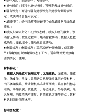
■
操作方式：训练操作；考核操作。
■
操作时间：以秒为单位计时，可设定考核操作时间。
■
语言设定：可进行语言提示设定及提示音量调节设
定；或关闭语言提示设定；
■
成绩打印：操作结果可热敏打印长条成绩单与短条成
绩单；
■
模拟人体征变化：初始状态时，模拟人瞳孔散大，颈
动脉无搏动；按压过程中，颈动脉被搏动；模拟人抢救
成功后，瞳孔缩小，颈动脉自主博动。
■
电源状态：
电源状态：采用
220V
外接电源，或采用
4
节
1
号电池的直流电源状态下工作，适应野外无外接电
源的情况下使用。
材料特点：
模拟人的脸皮可保用三年，无须更换。
面皮肤、颈皮
肤、胸皮肤、头发，采用进口热塑弹性体混合胶材料，
由不锈钢摸具、经注塑机高温注压而成，具有解剖标志
准确、手感真实、肤色统一、形态逼真、外形美观、经
久耐用、消毒清洗不变形、拆装更换方便等特点，其材
料达到国外同等水平。
标准套配置：