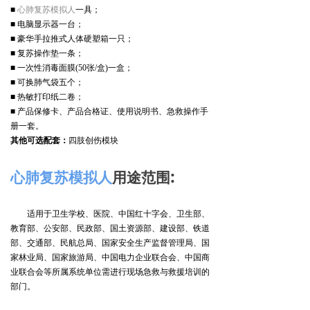
■
心肺复苏模拟人
一具；
■
电脑显示器一台；
■
豪华手拉推式人体硬塑箱一只；
■
复苏操作垫一条；
■
一次性消毒面膜
(50
张
/
盒
)
一盒；
■
可换肺气袋五个；
■
热敏打印纸二卷；
■
产品保修卡、产品合格证、使用说明书、急救操作手
册一套。
其他可选配套：
四肢创伤模块
:
心肺复苏模拟人
用途范围
适用于卫生学校、医院、中国红十字会、卫生部、
教育部、公安部、民政部、国土资源部、建设部、铁道
部、交通部、民航总局、国家安全生产监督管理局、国
家林业局、国家旅游局、中国电力企业联合会、中国商
业联合会等所属系统单位需进行现场急救与救援培训的
部门。